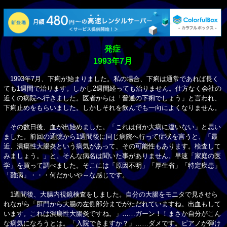
発症
1993年7月
1993年7月、下痢が始まりました。私の場合、下痢は通常であれば長く
ても1週間で治ります。しかし2週間経っても治りません。仕方なく会社の
近くの病院へ行きました。医者からは「普通の下痢でしょう」と言われ、
下痢止めをもらいました。しかしそれを飲んでも一向によくなりません。
その数日後、血が出始めました。「これは何か大病に違いない」と思い
ました。前回の通院から1週間後に同じ病院へ行って症状を言うと、「最
近、潰瘍性大腸炎という病気があって、その可能性もあります。検査して
みましょう。」と。そんな病名は聞いた事がありません。早速「家庭の医
学」を買って調べました。そこには「原因不明」「厚生省」「特定疾患」
「難病」・・・何だかいや～な感じです。
1週間後、大腸内視鏡検査をしました。自分の大腸をモニタで見させら
れながら「肛門から大腸の左側部分までがただれていますね。出血もして
います。これは潰瘍性大腸炎ですね。」……ガーン！！まさか自分がこん
な病気になろうとは。「入院できますか？」……ダメです。ピアノが弾け