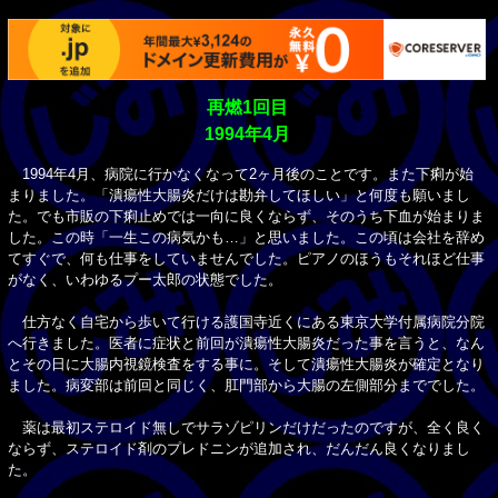
再燃1回目
1994年4月
1994年4月、病院に行かなくなって2ヶ月後のことです。また下痢が始
まりました。「潰瘍性大腸炎だけは勘弁してほしい」と何度も願いまし
た。でも市販の下痢止めでは一向に良くならず、そのうち下血が始まりま
した。この時「一生この病気かも…」と思いました。この頃は会社を辞め
てすぐで、何も仕事をしていませんでした。ピアノのほうもそれほど仕事
がなく、いわゆるプー太郎の状態でした。
仕方なく自宅から歩いて行ける護国寺近くにある東京大学付属病院分院
へ行きました。医者に症状と前回が潰瘍性大腸炎だった事を言うと、なん
とその日に大腸内視鏡検査をする事に。そして潰瘍性大腸炎が確定となり
ました。病変部は前回と同じく、肛門部から大腸の左側部分まででした。
薬は最初ステロイド無しでサラゾピリンだけだったのですが、全く良く
ならず、ステロイド剤のプレドニンが追加され、だんだん良くなりまし
た。