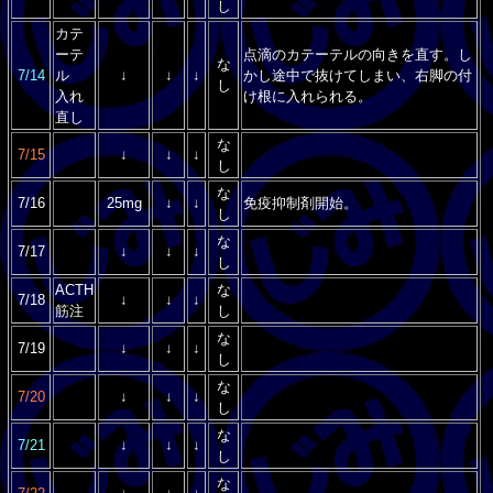
し
カテ
ーテ
点滴のカテーテルの向きを直す。し
な
7/14
ル
↓
↓
↓
かし途中で抜けてしまい、右脚の付
し
入れ
け根に入れられる。
直し
な
7/15
↓
↓
↓
し
な
7/16
25mg
↓
↓
免疫抑制剤開始。
し
な
7/17
↓
↓
↓
し
ACTH
な
7/18
↓
↓
↓
筋注
し
な
7/19
↓
↓
↓
し
な
7/20
↓
↓
↓
し
な
7/21
↓
↓
↓
し
な