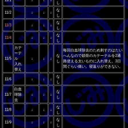
し
な
11/2
↓
↓
↓
し
な
11/3
↓
↓
↓
し
な
11/4
↓
↓
↓
し
カテ
毎回白血球除去のため刺すのはたい
ーテ
な
へんなので鎖骨のカテーテルを2通
11/5
ル
↓
↓
↓
し
路使える太いものに入れ替え。3日
入れ
間ぐらい痛い。寝返りができない。
替え
な
11/6
↓
↓
↓
し
白血
な
11/7
球除
↓
↓
↓
し
去
な
11/8
↓
↓
↓
し
な
11/9
↓
↓
↓
し