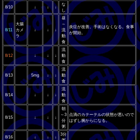
な
8/10
↓
↓
↓
し
昼
大腸
～
炎症が改善。手術はなくなる。食事
8/11
カメ
↓
↓
↓
流
が開始。
ラ
動
食
流
8/12
↓
↓
↓
動
食
流
8/13
5mg
↓
↓
動
食
流
8/14
↓
↓
↓
動
食
朝
～3
点滴のカテーテルの状態が悪いので
8/15
↓
↓
↓
分
はずし腕からになる。
粥
3分
8/16
↓
↓
↓