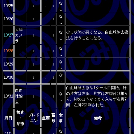
な
10/25
↓
↓
↓
し
な
10/26
↓
↓
↓
し
大腸
な
少し状態が悪くなる。白血球除去療
10/27
カメ
↓
↓
↓
し
法を行うことになる。
ラ
な
10/28
↓
↓
↓
し
な
10/29
↓
↓
↓
し
な
10/30
↓
↓
↓
し
白血球除去療法1クール目開始。針
白血
な
の片方は左腕、片方は左脚付け根か
10/31
球除
↓
↓
↓
し
ら。脚のほうがうまく入らず右脚7
去
回、左脚2回刺された。
検査
プレド
蓄
食
月日
・
点滴
備考
ニン
尿
事
治療
な
11/1
↓
↓
↓