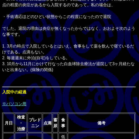
点の程度の炎症があるから入院するのであって、私の場合は、
・手術適応ほどのひどい状態からこの程度になったので退院
でした。退院の理由は炎症が無くなったからではなく、おおよそ次のよう
な事です。
1. 3月の時点で入院しているとはいえ、食事をして薬を飲んで寝ているだ
けである。点滴もない。
2. 毎週週末に外泊(自宅)をしている。
3. 10月から11月にかけて行なった白血球除去療法が退院して3ヶ月経たな
いと出来ない。(保険の関係)
入院中の経過
※パソコン用
検査
プレド
蓄
食
月日
・
点滴
備考
ニン
尿
事
治療
低