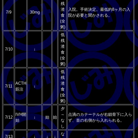
残
渣
入院。手術決定。最低約8ヶ月の入
7/9
30mg
食
院が必要と聞かされる。
(全
粥)
低
残
渣
7/10
↓
食
(全
粥)
低
残
ACTH
渣
7/11
↓
筋注
食
(全
粥)
夕
IVH開
～
点滴のカテーテルが右鎖骨下に入ら
7/12
↓
始
始
始
な
ず、首の右側から入れられる。
し
な
7/13
↓
↓
↓