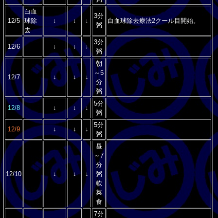
白血
3分
12/5
球除
↓
↓
↓
白血球除去療法2クール目開始。
粥
去
3分
12/6
↓
↓
↓
粥
朝
～5
12/7
↓
↓
↓
分
粥
5分
12/8
↓
↓
↓
粥
5分
12/9
↓
↓
↓
粥
昼
～7
分
12/10
↓
↓
↓
粥
軟
菜
食
7分