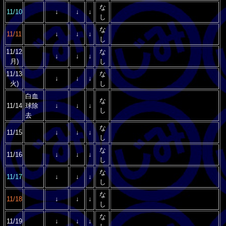
な
11/10
↓
↓
↓
し
な
11/11
↓
↓
↓
し
11/12
な
↓
↓
↓
月)
し
11/13
な
↓
↓
↓
火)
し
白血
な
11/14
球除
↓
↓
↓
し
去
な
11/15
↓
↓
↓
し
な
11/16
↓
↓
↓
し
な
11/17
↓
↓
↓
し
な
11/18
↓
↓
↓
し
な
11/19
↓
↓
↓