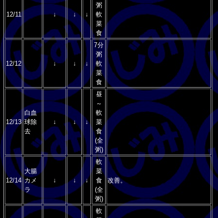
粥
12/11
↓
↓
↓
軟
菜
食
7分
粥
12/12
↓
↓
↓
軟
菜
食
昼
～
白血
軟
12/13
球除
↓
↓
↓
菜
去
食
(全
粥)
軟
大腸
菜
12/14
カメ
↓
↓
↓
食
改善。
ラ
(全
粥)
軟