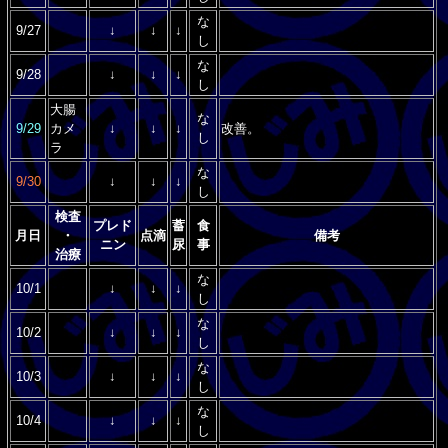
な
9/27
↓
↓
↓
し
な
9/28
↓
↓
↓
し
大腸
な
9/29
カメ
↓
↓
↓
改善。
し
ラ
な
9/30
↓
↓
↓
し
検査
プレド
蓄
食
月日
・
点滴
備考
ニン
尿
事
治療
な
10/1
↓
↓
↓
し
な
10/2
↓
↓
↓
し
な
10/3
↓
↓
↓
し
な
10/4
↓
↓
↓
し