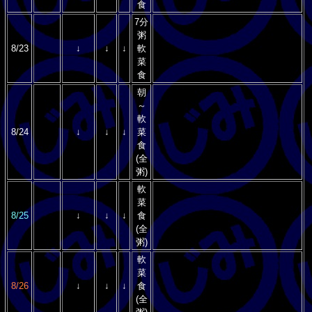
食
7分
粥
8/23
↓
↓
↓
軟
菜
食
朝
～
軟
8/24
↓
↓
↓
菜
食
(全
粥)
軟
菜
8/25
↓
↓
↓
食
(全
粥)
軟
菜
8/26
↓
↓
↓
食
(全