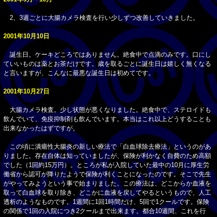
2、3週ごとに大腸カメラ検査を行い少しずつ改善していきました。
2001年10月10日
誕生日。ケーキどころではありません。絶食中で点滴のみです。口にし
ていいものは薬とお茶だけです。歳を取るごとに誕生日は嬉しく無くなる
と言いますが、こんなに最悪な誕生日は初めてです。
2001年10月27日
大腸カメラ検査。少し状態が悪くなりました。絶食中で、ステロイドも
飲んでいて、免疫抑制剤も飲んでいます。本当はこれ以上どうすることも
出来なかったはずですが。
この頃に潰瘍性大腸炎の新しい療法で「白血球除去療法」というのがあ
りました。存在自体は知っていましたが、保険が利かなく自費のため高額
でした（1回約15万円）。ところが私が入院していた最中の10月に厚生労
働省から認可が降りたようで保険が利くことになったのです。そこで先生
がやってみようという事で始まりました。この療法は、どこからか血液を
取って白血球を取り除き、どこかに血液を戻してやるというもので、人工
透析のようなものです。1週間に1回1時間だけ、5回で1クールです。保険
の関係で1回の入院につき2クールまで出来ます。都合10週間、これを行