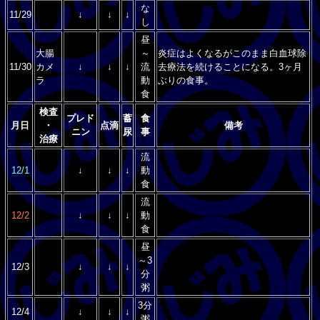
な
11/29
↓
↓
↓
し
昼
大腸
～
炎症はよくなるがこのまま白血球除
11/30
カメ
↓
↓
↓
流
去療法を続けることになる。3ヶ月
ラ
動
ぶりの食事。
食
検査
プレド
蓄
食
月日
・
点滴
備考
ニン
尿
事
治療
流
12/1
↓
↓
↓
動
食
流
12/2
↓
↓
↓
動
食
昼
～3
12/3
↓
↓
↓
分
粥
3分
12/4
↓
↓
↓
粥