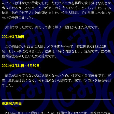
んピアノは弾かない予定でした。ただピアニカを客席で吹く分はなんとか
出来るだろう、ということでピアニカを持っていくことにしました。まあ
結局、歌伴でピアノも数曲弾きました。拍手大喝采。でも見事にヘタにな
ったのを感じました。
外泊でやったので、終わって家に帰り、翌日からまた入院です。
2001年3月30日
この前日の3月29日に大腸カメラ検査をやって、特に問題なければ退
院、という事になりました。結果は「特に問題なし」。退院です。次の白
血球除去をやりたいための退院です。
2001年3月31日～6月30日
病気が治ってもないのに退院となったため、仕方なく自宅療養です。実
際、腹具合は良くなく、何も出来ない状態です。家でパソコンを触る毎日
でした。
※退院の理由
2002年3月30日に退院しましたが、状態は良くないです。本来はこの時