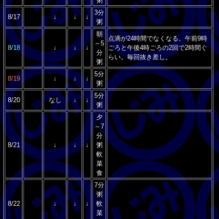
粥
3分
8/17
↓
↓
↓
粥
朝
点滴が24時間でなくなる。午前9時
～5
8/18
↓
↓
↓
ごろと午後4時ごろの2回で2時間ぐ
分
らい。毎回抜き差し。
粥
5分
8/19
↓
↓
↓
粥
5分
8/20
なし
↓
↓
粥
夕
～7
分
8/21
↓
↓
↓
粥
軟
菜
食
7分
粥
8/22
↓
↓
↓
軟
菜