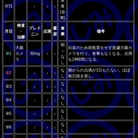
菜
8/31
↓
↓
↓
食
(全
粥)
検査
プレド
蓄
食
月日
・
点滴
備考
ニン
尿
事
治療
朝
大腸
出血のため前処置をせず急遽大腸カ
～
9/1
カメ
30mg
↓
↓
メラを行う。食事もなくなる。点滴
な
ラ
も24時間になる。
し
な
腕からの点滴が1日もたない。ほぼ
9/2
↓
↓
↓
し
毎日抜き差し。
な
9/3
↓
↓
↓
し
な
9/4
↓
↓
↓
し
な
9/5
↓
↓
↓
し
な
9/6
↓
↓
↓
し
な