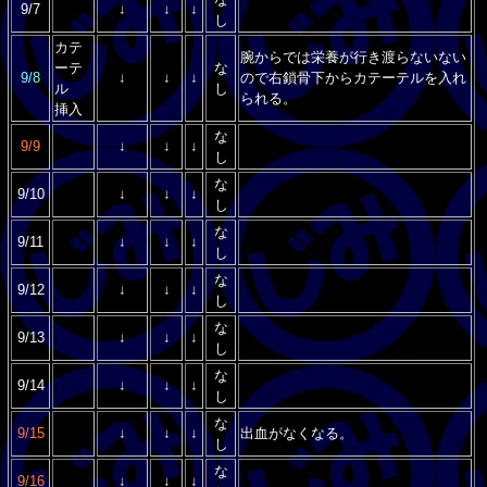
9/7
↓
↓
↓
し
カテ
腕からでは栄養が行き渡らないない
ーテ
な
9/8
↓
↓
↓
ので右鎖骨下からカテーテルを入れ
ル
し
られる。
挿入
な
9/9
↓
↓
↓
し
な
9/10
↓
↓
↓
し
な
9/11
↓
↓
↓
し
な
9/12
↓
↓
↓
し
な
9/13
↓
↓
↓
し
な
9/14
↓
↓
↓
し
な
9/15
↓
↓
↓
出血がなくなる。
し
な
9/16
↓
↓
↓