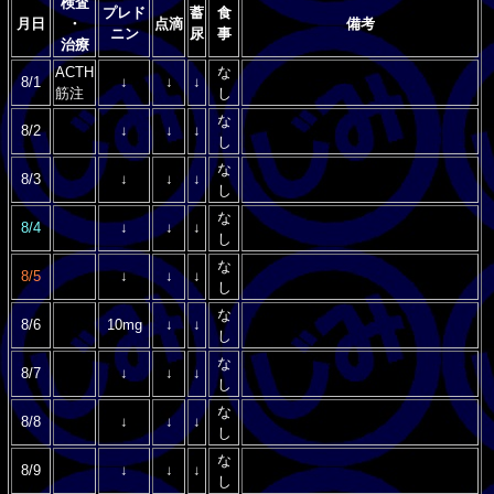
検査
プレド
蓄
食
月日
・
点滴
備考
ニン
尿
事
治療
ACTH
な
8/1
↓
↓
↓
筋注
し
な
8/2
↓
↓
↓
し
な
8/3
↓
↓
↓
し
な
8/4
↓
↓
↓
し
な
8/5
↓
↓
↓
し
な
8/6
10mg
↓
↓
し
な
8/7
↓
↓
↓
し
な
8/8
↓
↓
↓
し
な
8/9
↓
↓
↓
し