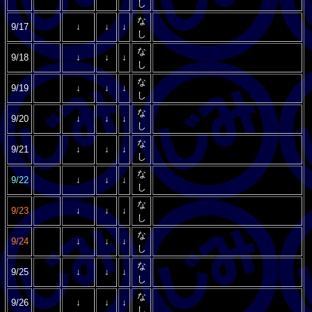
し
な
9/17
↓
↓
↓
し
な
9/18
↓
↓
↓
し
な
9/19
↓
↓
↓
し
な
9/20
↓
↓
↓
し
な
9/21
↓
↓
↓
し
な
9/22
↓
↓
↓
し
な
9/23
↓
↓
↓
し
な
9/24
↓
↓
↓
し
な
9/25
↓
↓
↓
し
な
9/26
↓
↓
↓
し