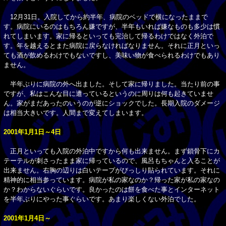
12月31日。入院してから約半年、病院のベッドで横になったままで
す。病院にいるのはもちろん嫌ですが、半年もいれば嫌なものも多少は慣
れてしまいます。家に帰るといっても完治して帰るわけではなく外泊で
す。年を越えるとまた病院に戻らなければなりません。それに正月といっ
ても酒が飲めるわけでもないですし、美味い物が食べられるわけでもあり
ません。
半年ぶりに病院の外へ出ました。そして家に帰りました。当たり前の事
ですが、私はこんな目に遭っているというのに周りは何も起きていませ
ん。家がまだあったのいうのが逆にショックでした。長期入院のダメージ
は相当大きいです。人間まで変えてしまいます。
2001年1月1日～4日
正月といっても入院の外泊中ですから何も出来ません。まず鎖骨下にカ
テーテルが刺さったまま家に帰っているので、風呂もちゃんと入ることが
出来ません。右胸の辺りは白いテープがびっしり貼られています。それに
精神的に相当参っています。病院が私の家なのか？帰った家が私の家なの
か？わからないぐらいです。良かったのは餅を食べた事とインターネット
を半年ぶりにやった事ぐらいです。あまり楽しくない外泊でした。
2001年1月4日～