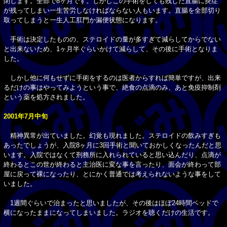
閉じます。全部で8ヶ月です。しかしこの手術をしても残した直腸に炎症
が残ってしまい一生苦労しなければならない人もいます。直腸を全部切り
取ってしまうと一生人工肛門か漏便状態になります。
手術は決定したものの、ステロイドの量が多すぎて減らしてからでない
と出来ないため、1ヶ月半ぐらいかけて減らして、その後に手術となりま
した。
しかし他に何もせずに手術をするのは医者からすれば簡単ですが、出来
るだけの事はやってみようという事で、絶食の点滴のみ、あと免疫抑制剤
という薬を処方されました。
2001年7月中旬
精神異常が出ていました。幻覚も現れました。ステロイドの飲みすぎも
あったでしょうが、入院8ヶ月に3回手術と聞いておかしくなったんだと思
います。入院ではなくて刑務所に入れられていると思い込んだり、点滴が
終わるとこの世が終わると主治医に変な事を言ったり、面会が終わって部
屋に戻って裸になったり、とにかく普通では考えられないような事をして
いました。
1週間ぐらいで治まったと思いましたが、その後はほぼ24時間ベッドで
横になったままになってしまいました。ラジオを聴くだけの生活です。