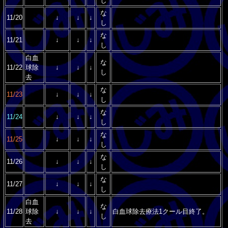
し
な
11/20
↓
↓
↓
し
な
11/21
↓
↓
↓
し
白血
な
11/22
球除
↓
↓
↓
し
去
な
11/23
↓
↓
↓
し
な
11/24
↓
↓
↓
し
な
11/25
↓
↓
↓
し
な
11/26
↓
↓
↓
し
な
11/27
↓
↓
↓
し
白血
な
11/28
球除
↓
↓
↓
白血球除去療法1クール目終了。
し
去