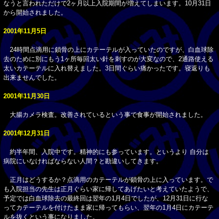
なうと言われただけで2ヶ月以上入院期間が増えてしまいます。10月31日
から開始されました。
2001年11月5日
24時間点滴用に鎖骨の上にカテーテルが入っていたのですが、白血球除
去のために別にもう1ヶ所毎回太い針を刺すのが大変なので、2通路使える
太いカテーテルに入れ替えました。3日間ぐらい痛かったです。寝返りも
出来ませんでした。
2001年11月30日
大腸カメラ検査。改善されているという事で食事が開始されました。
2001年12月31日
約半年間、入院中です。精神的にも参っています。というより 自分は
病院にいなければならない人間？と勘違いしてきます。
正月はどうするか？点滴用のカテーテルが鎖骨の上に入っています。で
も入院担当の先生は正月ぐらい家に帰してあげたいと考えていたようで、
予定では白血球除去の最終回は翌年の1月4日でしたが、12月31日に行な
ってカテーテルを付けたまま家に帰ってもらい、翌年の1月4日にカテーテ
ルを抜くという事になりました。