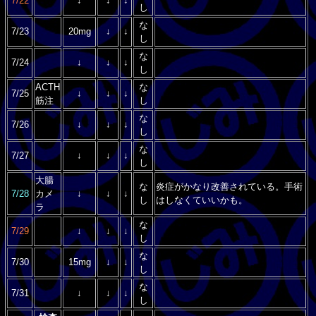
7/22
↓
↓
↓
し
な
7/23
20mg
↓
↓
し
な
7/24
↓
↓
↓
し
ACTH
な
7/25
↓
↓
↓
筋注
し
な
7/26
↓
↓
↓
し
な
7/27
↓
↓
↓
し
大腸
な
炎症がかなり改善されている。手術
7/28
カメ
↓
↓
↓
し
はしなくていいかも。
ラ
な
7/29
↓
↓
↓
し
な
7/30
15mg
↓
↓
し
な
7/31
↓
↓
↓
し