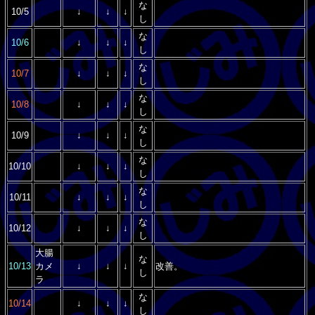
な
10/5
↓
↓
↓
し
な
10/6
↓
↓
↓
し
な
10/7
↓
↓
↓
し
な
10/8
↓
↓
↓
し
な
10/9
↓
↓
↓
し
な
10/10
↓
↓
↓
し
な
10/11
↓
↓
↓
し
な
10/12
↓
↓
↓
し
大腸
な
10/13
カメ
↓
↓
↓
改善。
し
ラ
な
10/14
↓
↓
↓
し